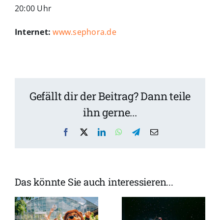
20:00 Uhr
Internet:
www.sephora.de
Gefällt dir der Beitrag? Dann teile
ihn gerne...
Facebook
X
LinkedIn
WhatsApp
Telegram
Email
Woolworth
Das könnte Sie auch interessieren...
ienprogramm
Saison-
eröffnete im
Finale: Im
daseinstein
Gärtnerplatztheater