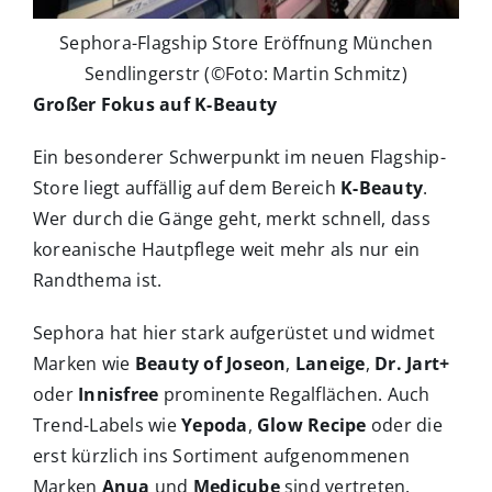
Sephora-Flagship Store Eröffnung München
Sendlingerstr (©Foto: Martin Schmitz)
Großer Fokus auf K-Beauty
Ein besonderer Schwerpunkt im neuen Flagship-
Store liegt auffällig auf dem Bereich
K-Beauty
.
Wer durch die Gänge geht, merkt schnell, dass
koreanische Hautpflege weit mehr als nur ein
Randthema ist.
Sephora hat hier stark aufgerüstet und widmet
Marken wie
Beauty of Joseon
,
Laneige
,
Dr. Jart+
oder
Innisfree
prominente Regalflächen. Auch
Trend-Labels wie
Yepoda
,
Glow Recipe
oder die
erst kürzlich ins Sortiment aufgenommenen
Marken
Anua
und
Medicube
sind vertreten.