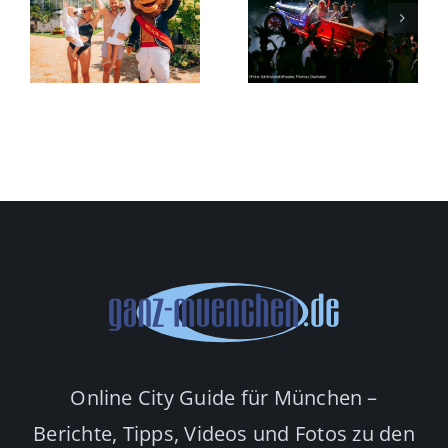
in
fährt
Haidhausen
-
„Tschitti
seinen
Tschitti
größten
e
Bäng Bäng“
Store
ing
vor
Europas
Online City Guide für München –
Berichte, Tipps, Videos und Fotos zu den