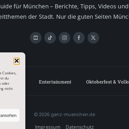
Guide für München – Berichte, Tipps, Videos und
eitthemen der Stadt. Nur die guten Seiten Mün
e Cookies,
nn du
Lifestyle
Entertainment
Oktoberfest & Volk
n oder
ng nicht
© 2026 ganz-muenchen.de
n ansehen
Impressum
|
Datenschutz