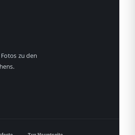
 Fotos zu den
chens.
sfeste
Zur Hauptseite