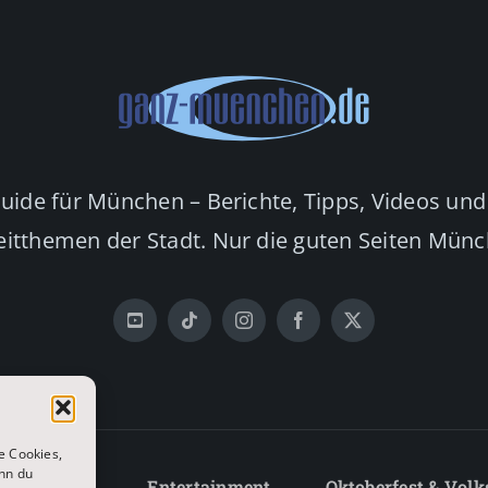
Guide für München – Berichte, Tipps, Videos und
eitthemen der Stadt. Nur die guten Seiten Mün
e Cookies,
nn du
Lifestyle
Entertainment
Oktoberfest & Volk