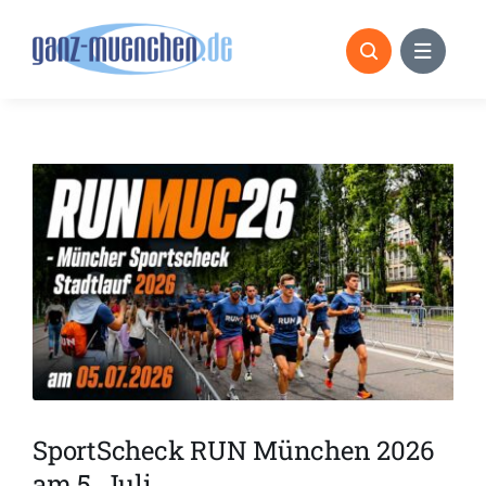
Skip
to
content
SportScheck RUN München 2026
am 5. Juli