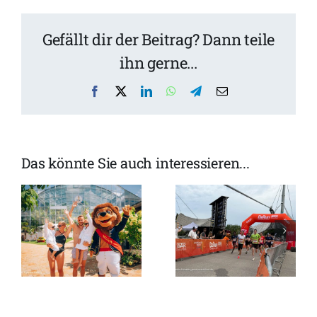
Gefällt dir der Beitrag? Dann teile
ihn gerne...
Facebook
X
LinkedIn
WhatsApp
Telegram
Email
Das könnte Sie auch interessieren...
ienprogramm
B2Run
München
3. EAGLES
2026: Über
Bayerwald
30.000
Cup 2026:
-
Läufer beim
331.500 Euro
Firmenlauf
für den
e
im
guten Zweck