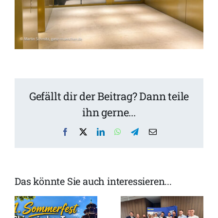
Gefällt dir der Beitrag? Dann teile
ihn gerne...
Facebook
X
LinkedIn
WhatsApp
Telegram
Email
Guide
Das könnte Sie auch interessieren...
m
WirtshausW
MICHELIN
n
2026: Ganz
2026:
München ist