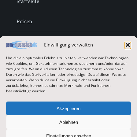
Startseite
Reisen
Lifestyle
Einwilligung verwalten
Um dir ein optimales Erlebnis zu bieten, verwenden wir Technologien
Entertainment
wie Cookies, um Geräteinformationen zu speichern und/oder darauf
zuzugreifen. Wenn du diesen Technologien zustimmst, können wir
Daten wie das Surfverhalten oder eindeutige IDs auf dieser Website
verarbeiten. Wenn du deine Einwilligung nicht erteilst oder
Oktoberfest & Volksfeste
zurückziehst, können bestimmte Merkmale und Funktionen
beeinträchtigt werden.
Zur Hauptseite
Akzeptieren
Ablehnen
© 2026 ganz-muenchen.de
Einstellungen ansehen