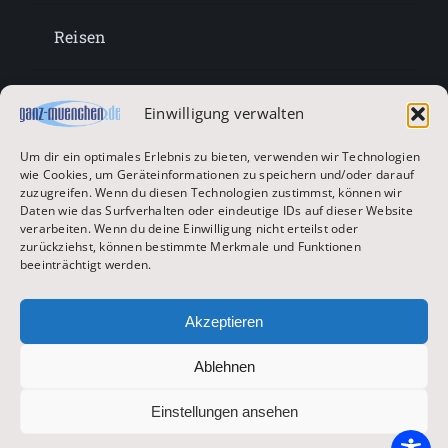
Reisen
Lifestyle
Einwilligung verwalten
Um dir ein optimales Erlebnis zu bieten, verwenden wir Technologien
Entertainment
wie Cookies, um Geräteinformationen zu speichern und/oder darauf
zuzugreifen. Wenn du diesen Technologien zustimmst, können wir
Daten wie das Surfverhalten oder eindeutige IDs auf dieser Website
verarbeiten. Wenn du deine Einwilligung nicht erteilst oder
Oktoberfest & Volksfeste
zurückziehst, können bestimmte Merkmale und Funktionen
beeinträchtigt werden.
Zur Hauptseite
Akzeptieren
Ablehnen
© 2026 ganz-muenchen.de
Einstellungen ansehen
Impressum
|
Datenschutz