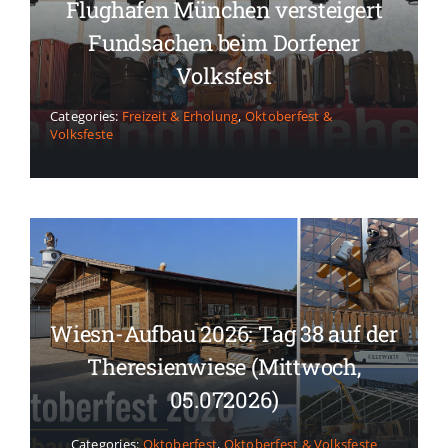
Flughafen München versteigert
Fundsachen beim Dorfener
Volksfest
Categories:
Freizeit & Erholung
,
Oktoberfest &
Volksfeste
Wiesn-Aufbau 2026: Tag 38 auf der
Theresienwiese (Mittwoch,
05.072026)
Categories:
Oktoberfest
,
Oktoberfest & Volksfeste