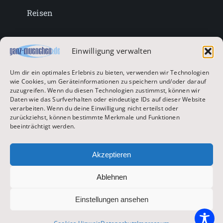
Reisen
Lifestyle
Einwilligung verwalten
Um dir ein optimales Erlebnis zu bieten, verwenden wir Technologien
Entertainment
wie Cookies, um Geräteinformationen zu speichern und/oder darauf
zuzugreifen. Wenn du diesen Technologien zustimmst, können wir
Daten wie das Surfverhalten oder eindeutige IDs auf dieser Website
verarbeiten. Wenn du deine Einwilligung nicht erteilst oder
Oktoberfest & Volksfeste
zurückziehst, können bestimmte Merkmale und Funktionen
beeinträchtigt werden.
Zur Hauptseite
Akzeptieren
Ablehnen
© 2026 ganz-muenchen.de
Einstellungen ansehen
Impressum
|
Datenschutz