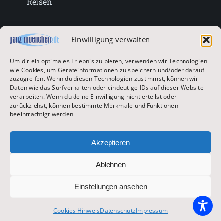
Reisen
Lifestyle
Einwilligung verwalten
Um dir ein optimales Erlebnis zu bieten, verwenden wir Technologien
Entertainment
wie Cookies, um Geräteinformationen zu speichern und/oder darauf
zuzugreifen. Wenn du diesen Technologien zustimmst, können wir
Daten wie das Surfverhalten oder eindeutige IDs auf dieser Website
verarbeiten. Wenn du deine Einwilligung nicht erteilst oder
Oktoberfest & Volksfeste
zurückziehst, können bestimmte Merkmale und Funktionen
beeinträchtigt werden.
Zur Hauptseite
Akzeptieren
Ablehnen
© 2026 ganz-muenchen.de
Einstellungen ansehen
Impressum
|
Datenschutz
Cookies Hinweis
Datenschutz
Impressum