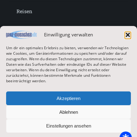
Reisen
Lifestyle
Einwilligung verwalten
Um dir ein optimales Erlebnis zu bieten, verwenden wir Technologien
Entertainment
wie Cookies, um Geräteinformationen zu speichern und/oder darauf
zuzugreifen. Wenn du diesen Technologien zustimmst, können wir
Daten wie das Surfverhalten oder eindeutige IDs auf dieser Website
verarbeiten. Wenn du deine Einwilligung nicht erteilst oder
Oktoberfest & Volksfeste
zurückziehst, können bestimmte Merkmale und Funktionen
beeinträchtigt werden.
Zur Hauptseite
Akzeptieren
Ablehnen
© 2026 ganz-muenchen.de
Einstellungen ansehen
Impressum
|
Datenschutz