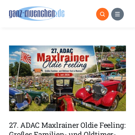
Skip
to
content
27. ADAC Maxlrainer Oldie Feeling:
Großes Familien- und Oldtimer-