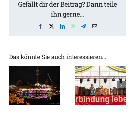
Gefällt dir der Beitrag? Dann teile
ihn gerne...
Facebook
X
LinkedIn
WhatsApp
Telegram
Email
Das könnte Sie auch interessieren...
Sommerferi
ing
Flughafen
in der
München
Therme
versteigert
Erding:
Fundsachen
Shows, Live-
beim
Musik und
Dorfener
jede Menge
im
Volksfest
Sommerfeeli
k