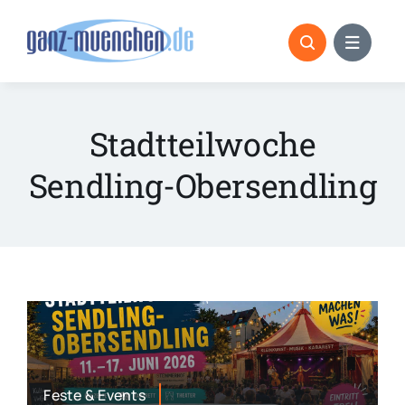
Skip
to
content
Stadtteilwoche
Sendling-Obersendling
Feste & Events