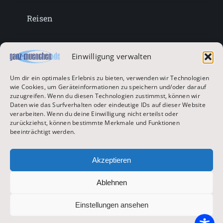
Reisen
Lifestyle
Einwilligung verwalten
Um dir ein optimales Erlebnis zu bieten, verwenden wir Technologien
Entertainment
wie Cookies, um Geräteinformationen zu speichern und/oder darauf
zuzugreifen. Wenn du diesen Technologien zustimmst, können wir
Daten wie das Surfverhalten oder eindeutige IDs auf dieser Website
verarbeiten. Wenn du deine Einwilligung nicht erteilst oder
Oktoberfest & Volksfeste
zurückziehst, können bestimmte Merkmale und Funktionen
beeinträchtigt werden.
Zur Hauptseite
Akzeptieren
Ablehnen
© 2026 ganz-muenchen.de
Einstellungen ansehen
Impressum
|
Datenschutz