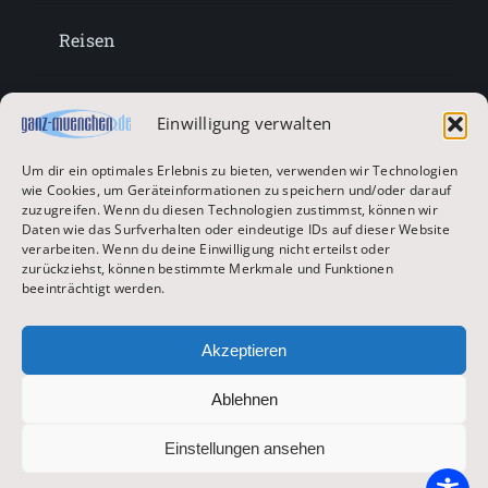
Reisen
Lifestyle
Einwilligung verwalten
Um dir ein optimales Erlebnis zu bieten, verwenden wir Technologien
Entertainment
wie Cookies, um Geräteinformationen zu speichern und/oder darauf
zuzugreifen. Wenn du diesen Technologien zustimmst, können wir
Daten wie das Surfverhalten oder eindeutige IDs auf dieser Website
verarbeiten. Wenn du deine Einwilligung nicht erteilst oder
Oktoberfest & Volksfeste
zurückziehst, können bestimmte Merkmale und Funktionen
beeinträchtigt werden.
Zur Hauptseite
Akzeptieren
Ablehnen
© 2026 ganz-muenchen.de
Einstellungen ansehen
Impressum
|
Datenschutz