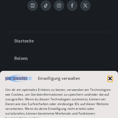
Startseite
Reisen
Lifestyle
Einwilligung verwalten
Um dir ein optimales Erlebnis zu bieten, verwenden wir Technologien
Entertainment
wie Cookies, um Geräteinformationen zu speichern und/oder darauf
zuzugreifen. Wenn du diesen Technologien zustimmst, können wir
Daten wie das Surfverhalten oder eindeutige IDs auf dieser Website
verarbeiten. Wenn du deine Einwilligung nicht erteilst oder
Oktoberfest & Volksfeste
zurückziehst, können bestimmte Merkmale und Funktionen