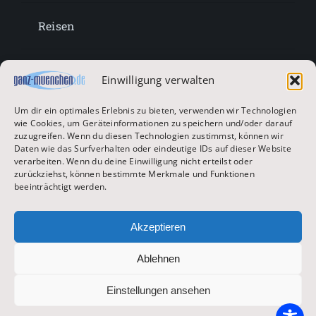
Reisen
Lifestyle
Einwilligung verwalten
Um dir ein optimales Erlebnis zu bieten, verwenden wir Technologien
Entertainment
wie Cookies, um Geräteinformationen zu speichern und/oder darauf
zuzugreifen. Wenn du diesen Technologien zustimmst, können wir
Daten wie das Surfverhalten oder eindeutige IDs auf dieser Website
verarbeiten. Wenn du deine Einwilligung nicht erteilst oder
Oktoberfest & Volksfeste
zurückziehst, können bestimmte Merkmale und Funktionen
beeinträchtigt werden.
Zur Hauptseite
Akzeptieren
Ablehnen
© 2026 ganz-muenchen.de
Einstellungen ansehen
Impressum
|
Datenschutz