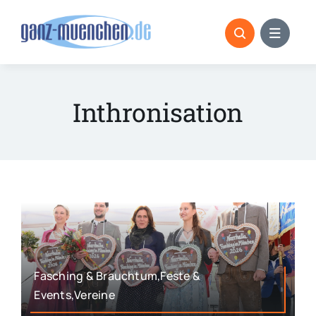
Skip
to
content
Inthronisation
Fasching & Brauchtum,Feste &
Events,Vereine