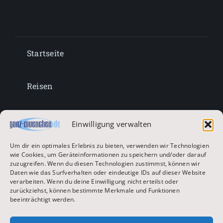
Startseite
Reisen
Lifestyle
Einwilligung verwalten
Um dir ein optimales Erlebnis zu bieten, verwenden wir Technologien
Entertainment
wie Cookies, um Geräteinformationen zu speichern und/oder darauf
zuzugreifen. Wenn du diesen Technologien zustimmst, können wir
Daten wie das Surfverhalten oder eindeutige IDs auf dieser Website
verarbeiten. Wenn du deine Einwilligung nicht erteilst oder
Oktoberfest & Volksfeste
zurückziehst, können bestimmte Merkmale und Funktionen
beeinträchtigt werden.
Zur Hauptseite